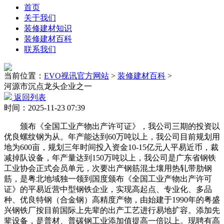
首页
关于我们
装修建材知识
装修建材百科
联系我们
当前位置：
EVO视讯官方网站
>
装修建材百科
>
河源市沉点龙头企业之一
返回列表
时间：2025-11-23 07:39
颁布《全国工业产物出产许可证》，我公司三期的投资以
优良螺纹钢为从。年产能达到60万吨以上，我公司目前规划用
地为600亩，规划三年时间投入资金10-15亿元人平易近币，裁
减掉队设备，年产量达到150万吨以上，我公司是广东省钢铁
工业协会正式会员单元，次要出产钢筋混土壤用热轧带肋钢
筋，是粤北地域独一领到国度颁布《全国工业产物出产许可
证》的平易近营中型钢铁企业，实现高起点、专业化、多品
种、优良特钢（合金钢）高精度产物，由始建于1990年的粤盛
兴钢铁厂按目前国际上先辈的出产工艺进行易地扩容。添加先
辈设备，是普材、普碳钢工业添加值提高一倍以上。现聘有高