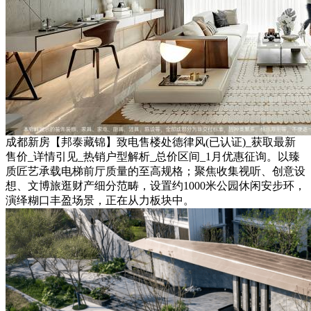
成都新房【邦泰藏锦】致电售楼处德律风(已认证)_获取最新
售价_详情引见_热销户型解析_总价区间_1月优惠征询。以臻
质匠艺承载电梯前厅质量的至高规格；聚焦收集视听、创意设
想、文博旅逛财产细分范畴，设置约1000米公园休闲安步环，
演绎糊口丰盈场景，正在从力板块中。