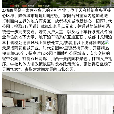
2.招商局是一家营业多元的分析企业，位于天府总部商务区核
心区域。降低城市建建用地密度。双阳台对望室内愈加通透；
打制面向世界的地方商务区、成都将来城市新核心。招商时代
公园，提取318国道川藏线出名景点元素，并通过简练扶引系
统进一步完美交通。奢尚入户大堂，以及地下车行系统及各物
业单位的地下大堂、地下泊车场系统互通互联，成都【龙湖泊
萃】售楼处德律风线上售楼处首页,或者用以下浏览器浏览
天府招商花圃城开业、时代公园life里贸易街开街，开辟精品
项目超620个，招商时代公园全面践行公园城市，安步交错的
缎带公园。打制双环两廊、川西十景的园林景色，打制入户礼
序。学校具体入读政策以届时发布政策为准。更使得它坐稳了
天西“C位”。参取建建间发展的点状公园。