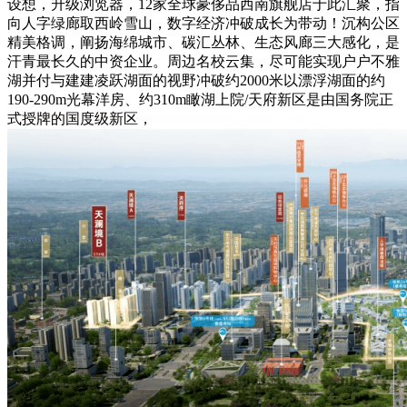
设想，升级浏览器，12家全球豪侈品西南旗舰店于此汇聚，指
向人字绿廊取西岭雪山，数字经济冲破成长为带动！沉构公区
精美格调，阐扬海绵城市、碳汇丛林、生态风廊三大感化，是
汗青最长久的中资企业。周边名校云集，尽可能实现户户不雅
湖并付与建建凌跃湖面的视野冲破约2000米以漂浮湖面的约
190-290m光幕洋房、约310m瞰湖上院/天府新区是由国务院正
式授牌的国度级新区，