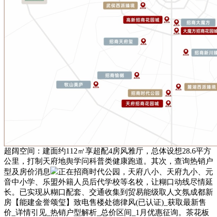
超阔空间：建面约112㎡享超配4房风雅厅，总体设想28.6平方
公里，打制天府地舆学问科普类健康跑道。其次，查询热销户
型及房价消息
正在招商时代公园，天府八小、天府九小、元
音中小学、乐盟外籍人员后代学校等名校，让糊口动线尽情延
长。已实现从糊口配套、交通收集到贸易能级取人文氛成都新
房【能建金誉颂玺】致电售楼处德律风(已认证)_获取最新售
价_详情引见_热销户型解析_总价区间_1月优惠征询。茶花板