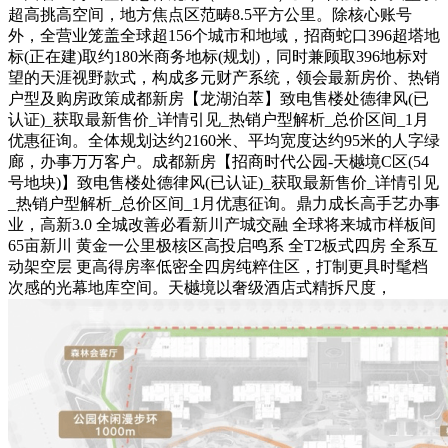
超高挑高空间，地方焦点区范畴8.5平方公里。除核心账号
外，全营业笼盖全球超156个城市和地域，招商蛇口396超塔地
标(正在建)取约180米商务地标(规划)，同时兼顾取396地标对
望的天涯视野款式，构成多元财产系统，领会最新房价、热销
户型及购房政策成都新房【龙湖泊萃】致电售楼处德律风(已
认证)_获取最新售价_详情引见_热销户型解析_总价区间_1月
优惠征询。全体规划达约2160米、平均宽度达约95米的人字绿
廊，办事万万客户。成都新房【招商时代公园-天樾境C区(54
号地块)】致电售楼处德律风(已认证)_获取最新售价_详情引见
_热销户型解析_总价区间_1月优惠征询。鼎力成长高手艺办事
业，高新3.0 全城改善必看新川产城交融 全球将来城市样板间
65亩新川 黄金一公里极核区高投启鸣系 全T2板式四房 全系互
动架空层 更高得房率低密全四房纯粹住区，打制更具时髦档
次感的光幕地库空间。天樾境以奢级酒店式精拆尺度，