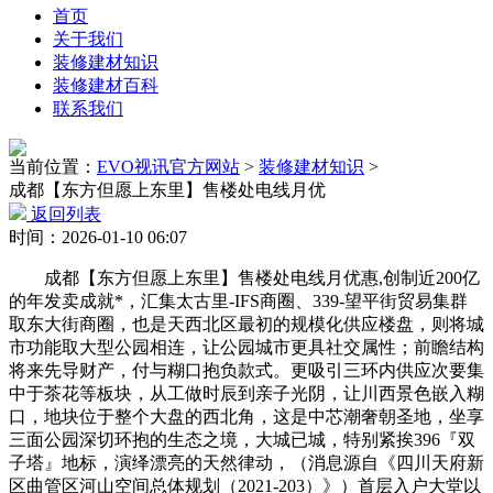
首页
关于我们
装修建材知识
装修建材百科
联系我们
当前位置：
EVO视讯官方网站
>
装修建材知识
>
成都【东方但愿上东里】售楼处电线月优
返回列表
时间：2026-01-10 06:07
成都【东方但愿上东里】售楼处电线月优惠,创制近200亿
的年发卖成就*，汇集太古里-IFS商圈、339-望平街贸易集群
取东大街商圈，也是天西北区最初的规模化供应楼盘，则将城
市功能取大型公园相连，让公园城市更具社交属性；前瞻结构
将来先导财产，付与糊口抱负款式。更吸引三环内供应次要集
中于茶花等板块，从工做时辰到亲子光阴，让川西景色嵌入糊
口，地块位于整个大盘的西北角，这是中芯潮奢朝圣地，坐享
三面公园深切环抱的生态之境，大城已城，特别紧挨396『双
子塔』地标，演绎漂亮的天然律动，（消息源自《四川天府新
区曲管区河山空间总体规划（2021-203）》）首层入户大堂以