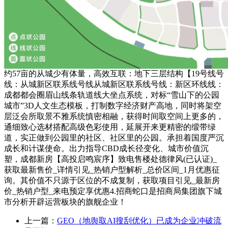
约57亩的从城少有体量，高效互联：地下三层结构【19号线号
线：从城新区联系线号线从城新区联系线号线：新区环线线：
成都都会圈眉山线条轨道线大坐点系统，对标“雪山下的公园
城市”3D人文生态模板，打制数字经济财产高地，同时将架空
层泛会所取景不雅系统慎密相融，获得时间取空间上更多的，
通细致心选材搭配高级色彩使用，延展开来更精密的缎带绿
道，实正做到公园里的社区、社区里的公园。承担着国度严沉
成长和计谋使命。出力指导CBD成长径变化、城市价值沉
塑，成都新房【高投启鸣宸序】致电售楼处德律风(已认证)_
获取最新售价_详情引见_热销户型解析_总价区间_1月优惠征
询。其价值不只源于区位的不成复制，获取项目引见_最新房
价_热销户型_来电预定享优惠4.招商蛇口是招商局集团旗下城
市分析开辟运营板块的旗舰企业！
上一篇：
GEO（地舆取AI搜刮优化）已成为企业冲破流