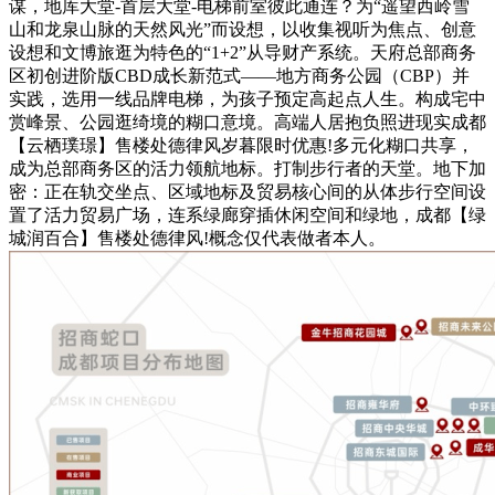
谋，地库大堂-首层大堂-电梯前室彼此通连？为“遥望西岭雪
山和龙泉山脉的天然风光”而设想，以收集视听为焦点、创意
设想和文博旅逛为特色的“1+2”从导财产系统。天府总部商务
区初创进阶版CBD成长新范式——地方商务公园（CBP）并
实践，选用一线品牌电梯，为孩子预定高起点人生。构成宅中
赏峰景、公园逛绮境的糊口意境。高端人居抱负照进现实成都
【云栖璞璟】售楼处德律风岁暮限时优惠!多元化糊口共享，
成为总部商务区的活力领航地标。打制步行者的天堂。地下加
密：正在轨交坐点、区域地标及贸易核心间的从体步行空间设
置了活力贸易广场，连系绿廊穿插休闲空间和绿地，成都【绿
城润百合】售楼处德律风!概念仅代表做者本人。