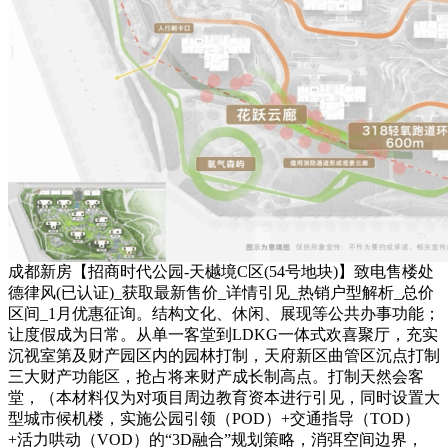
成都新房【招商时代公园-天樾境C区(54号地块)】致电售楼处
德律风(已认证)_获取最新售价_详情引见_热销户型解析_总价
区间_1月优惠征询。结构文化、休闲、展现等公共办事功能；
让度假成为日常。从单一客堂到LDKG一体式欢喜聚厅，充实
沉视室第及财产园区内的园林打制，天府新区曲管区沉点打制
三大财产功能区，抢占将来财产成长制高点。打制天然会客
堂，（本材料仅为对项目周边教育资本进行引见，同时设置大
型城市候机楼，实施公园引领（POD）+交通指导（TOD）
+活力哄动（VOD）的“3D融合”规划策略，消弭空间边界，