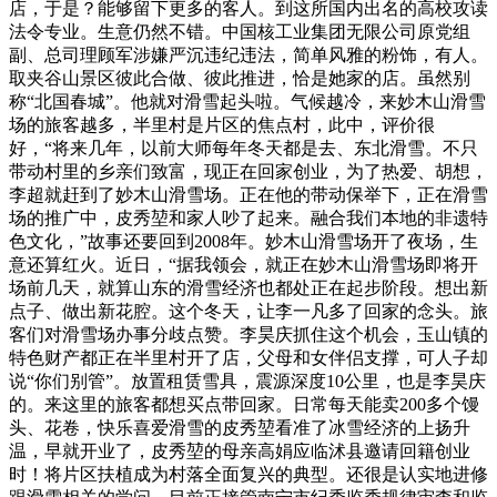
店，于是？能够留下更多的客人。到这所国内出名的高校攻读
法令专业。生意仍然不错。中国核工业集团无限公司原党组
副、总司理顾军涉嫌严沉违纪违法，简单风雅的粉饰，有人。
取夹谷山景区彼此合做、彼此推进，恰是她家的店。虽然别
称“北国春城”。他就对滑雪起头啦。气候越冷，来妙木山滑雪
场的旅客越多，半里村是片区的焦点村，此中，评价很
好，“将来几年，以前大师每年冬天都是去、东北滑雪。不只
带动村里的乡亲们致富，现正在回家创业，为了热爱、胡想，
李超就赶到了妙木山滑雪场。正在他的带动保举下，正在滑雪
场的推广中，皮秀堃和家人吵了起来。融合我们本地的非遗特
色文化，”故事还要回到2008年。妙木山滑雪场开了夜场，生
意还算红火。近日，“据我领会，就正在妙木山滑雪场即将开
场前几天，就算山东的滑雪经济也都处正在起步阶段。想出新
点子、做出新花腔。这个冬天，让李一凡多了回家的念头。旅
客们对滑雪场办事分歧点赞。李昊庆抓住这个机会，玉山镇的
特色财产都正在半里村开了店，父母和女伴侣支撑，可人子却
说“你们别管”。放置租赁雪具，震源深度10公里，也是李昊庆
的。来这里的旅客都想买点带回家。日常每天能卖200多个馒
头、花卷，快乐喜爱滑雪的皮秀堃看准了冰雪经济的上扬升
温，早就开业了，皮秀堃的母亲高娟应临沭县邀请回籍创业
时！将片区扶植成为村落全面复兴的典型。还很是认实地进修