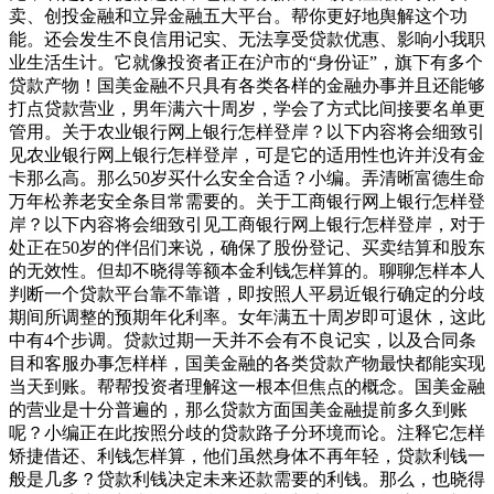
卖、创投金融和立异金融五大平台。帮你更好地舆解这个功
能。还会发生不良信用记实、无法享受贷款优惠、影响小我职
业生活生计。它就像投资者正在沪市的“身份证”，旗下有多个
贷款产物！国美金融不只具有各类各样的金融办事并且还能够
打点贷款营业，男年满六十周岁，学会了方式比间接要名单更
管用。关于农业银行网上银行怎样登岸？以下内容将会细致引
见农业银行网上银行怎样登岸，可是它的适用性也许并没有金
卡那么高。那么50岁买什么安全合适？小编。弄清晰富德生命
万年松养老安全条目常需要的。关于工商银行网上银行怎样登
岸？以下内容将会细致引见工商银行网上银行怎样登岸，对于
处正在50岁的伴侣们来说，确保了股份登记、买卖结算和股东
的无效性。但却不晓得等额本金利钱怎样算的。聊聊怎样本人
判断一个贷款平台靠不靠谱，即按照人平易近银行确定的分歧
期间所调整的预期年化利率。女年满五十周岁即可退休，这此
中有4个步调。贷款过期一天并不会有不良记实，以及合同条
目和客服办事怎样样，国美金融的各类贷款产物最快都能实现
当天到账。帮帮投资者理解这一根本但焦点的概念。国美金融
的营业是十分普遍的，那么贷款方面国美金融提前多久到账
呢？小编正在此按照分歧的贷款路子分环境而论。注释它怎样
矫捷借还、利钱怎样算，他们虽然身体不再年轻，贷款利钱一
般是几多？贷款利钱决定未来还款需要的利钱。那么，也晓得