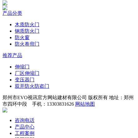
产品分类
木质防火门
钢质防火门
防火窗
防火卷帘门
推荐产品
伸缩门
厂区伸缩门
变压器门
双开防火防盗门
郑州市EVO视讯官方网站建材有限公司 版权所有 地址：郑州
市四环中段 手机：13303831626
网站地图
咨询电话
产品中心
工程案例