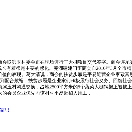
会取滨玉村委会正在现场进行了大棚项目交代签字。商会连系滨
成长有着很是主要的感化。芜湖建建门窗商会自2016年3月全
值的表现。葛大清说，商会的扶贫步履是平易近营企业家致富思源
，融入到配合敷裕，扶贫步履是企业家们积极履行社会义务、回馈
滨玉村沟通交换，占地2500平方米的5个蔬菜大棚钢架正被披
大的会员企业优先向该村村平易近招人用工，
流家思