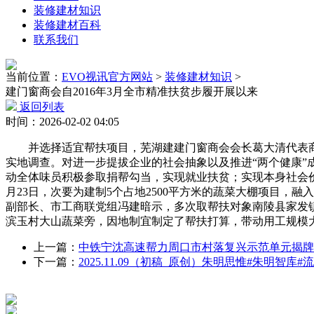
装修建材知识
装修建材百科
联系我们
当前位置：
EVO视讯官方网站
>
装修建材知识
>
建门窗商会自2016年3月全市精准扶贫步履开展以来
返回列表
时间：2026-02-02 04:05
并选择适宜帮扶项目，芜湖建建门窗商会会长葛大清代表商
实地调查。对进一步提拔企业的社会抽象以及推进“两个健康”
动全体味员积极参取捐帮勾当，实现就业扶贫；实现本身社会价
月23日，次要为建制5个占地2500平方米的蔬菜大棚项目
副部长、市工商联党组冯建暗示，多次取帮扶对象南陵县家发镇
滨玉村大山蔬菜旁，因地制宜制定了帮扶打算，带动用工规模
上一篇：
中铁宁沈高速帮力周口市村落复兴示范单元揭牌
下一篇：
2025.11.09（初稿_原创）朱明思惟#朱明智库#