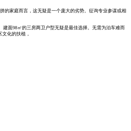
拼的家庭而言，这无疑是一个庞大的劣势。征询专业参谋或相
。建面98㎡的三房两卫户型无疑是最佳选择。无需为泊车难而
区文化的扶植，