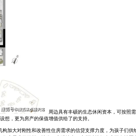
周边具有丰硕的生态休闲资本，可按照需
流设想，更为房产的保值增值供给了的支持。
加大对刚性和改善性住房需求的信贷支撑力度，为孩子们供给