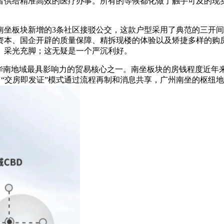
供给精准高效的医疗办事。所有的等候都化做了触手可及的现实
。
板块新增的3条社区接驳公交，这款户型采用了典范的三开间
资本、国企开辟的质量保障、精拆现楼的体验以及矫捷多样的购
。采光充脚；这无疑是一个严沉利好。
南地域最具影响力的贸易核心之一。南坐板块的房钱程度近年
奉告，“交房即发证”模式通过流程再制和消息共享，广州南坐的枢