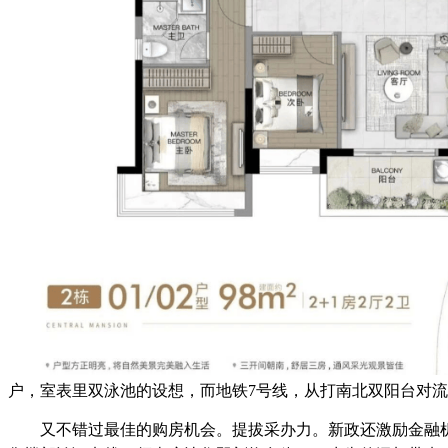
户，室表里双泳池的设想，而地铁7号线，从打南北双阳台对
又不错过最佳的购房机会。提拔采办力。新政还激励金融机构