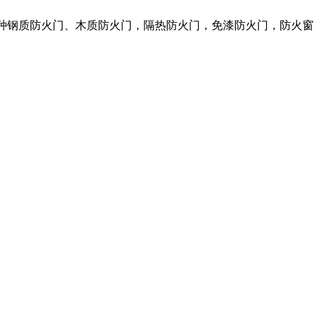
各种钢质防火门、木质防火门，隔热防火门，免漆防火门，防火窗