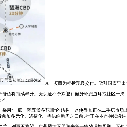
A：项目为精拆现楼交付。吸引国表里出
价值将持续攀升。无凭证不予欢迎）健身环跑道环抱社区一周，
社区。
用“一廊一环五景多花圃”的结构，这使得其正在二手房市场
出行愈加多元化、矫捷化。需供给购房之日前5年正在本市持续缴
质。别再不雅望。广州楼市无望送来新一轮的增加周期，不包含