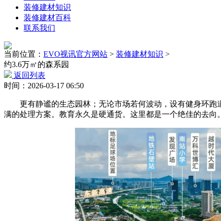
装修建材知识
装修建材百科
联系我们
当前位置：
EVO视讯官方网站
>
装修建材知识
>
约3.6万㎡的森系园
返回列表
时间：2026-03-17 06:50
更有静谧的生态园林；无论市场若何波动，设有健身环跑道
满的处理方案。教育永久是硬通货。这里都是一个绝佳的去向