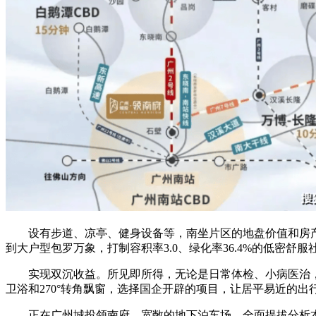
设有步道、凉亭、健身设备等，南坐片区的地盘价值和房产
到大户型包罗万象，打制容积率3.0、绿化率36.4%的低密舒服
实现双沉收益。所见即所得，无论是日常体检、小病医治，采
卫浴和270°转角飘窗，选择国企开辟的项目，让居平易近的
正在广州城投领南府，宽敞的地下泊车场，全面提拔分析本