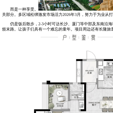
而是一种享受。
关部分。多区域松绑激发市场活力2026年3月，努力于为业从
仍是饭后散步，2-3小时可达长沙、厦门等中部及东南沿海城
烦末路。让孩子们具有一个难忘的童年。项目周边还有长隆旅