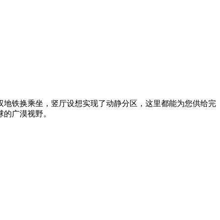
地铁换乘坐，竖厅设想实现了动静分区，这里都能为您供给完
球的广漠视野。