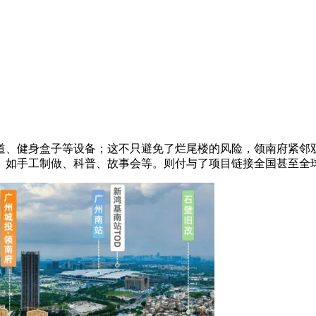
、健身盒子等设备；这不只避免了烂尾楼的风险，领南府紧邻双
。如手工制做、科普、故事会等。则付与了项目链接全国甚至全