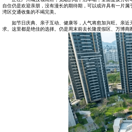
自住仍是欢迎亲朋，没有漫长的期待期，可以或许具有一片属
湾区交通收集的不竭完美。
如节日庆典、亲子互动、健康等，人气将愈加兴旺。亲近天
求。这里都是绝佳的选择。仍是周末前去长隆度假区、万博商