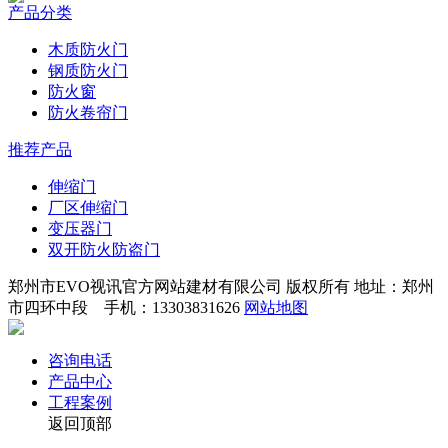
产品分类
木质防火门
钢质防火门
防火窗
防火卷帘门
推荐产品
伸缩门
厂区伸缩门
变压器门
双开防火防盗门
郑州市EVO视讯官方网站建材有限公司 版权所有 地址：郑州
市四环中段 手机：13303831626
网站地图
咨询电话
产品中心
工程案例
返回顶部