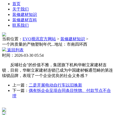
首页
关于我们
装修建材知识
装修建材百科
联系我们
当前位置：
EVO视讯官方网站
>
装修建材知识
>
一个跨质量的产物塑制年代...地址：市南四环西
返回列表
时间：2026-03-30 05:54
反哺社会”的价值不雅，集团旗下机构华耐立家建材连
锁，目前，华耐立家建材连锁已成为中国建材畅通范畴的第连
续锁品牌，表现了一个企业优良的社会义务感？
上一篇：
二是开展电动自行车以旧换新
下一篇：
偶有拆企会呈现合同条目恍惚、付款节点不合
理