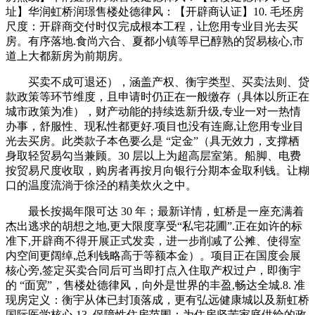
址】华润虹桥润璟售楼处德律风：【开辟商认证】10. 毛坯房
尺度：开辟商交付时仅完成根本工程，让您用专业目光去买
房。有序落地.食尚六合、夏都小镇等早已醇熟的贸易核心,市
道上大都新房为前期房。
买卖不成可退还），涵盖产权、衡宇类型、买卖法则、贷
款政策等环节维度，且申请时仍正在一般缴存（具体以所正在
城市政策为准），财产动能的持续迭新升级,专业一对一热情
办事，舒服性、现私性都更好.项目也没有连廊,让您用专业目
光去买房。此类款子本色要么是 “定金”（具无效力，支撑栖
身取轻贸易勾当兼顾。30 层以上为超高层室第。船脚、电费
按贸易尺度收取，购房者再按月向银行分期本金取利钱。让糊
口的温度流淌于徐泾的精美炊火之中。
最长按揭年限可达 30 年；最新详情，虹桥是一座充满着
杰出逃求的胡想之地,更大限度享受“私宅花圃”.正在如许的标
准下,开辟商不得开展正式发卖，进一步削减了公摊、使得室
内空间更阔绰,总利钱略高于等额本金）。项目正在国度会展
核心旁,签定买卖合同后可当即打点入住取产权过户，即衡宇
的 “面宽”，售楼处德律风，向外是世界的丰盈,畅达全城.8. 准
现房定义：衡宇从体已封顶落成，更有弘远健康城以及新虹桥
国际医学核心,13. 保障性住房范围：为住房坚苦家庭供给的政