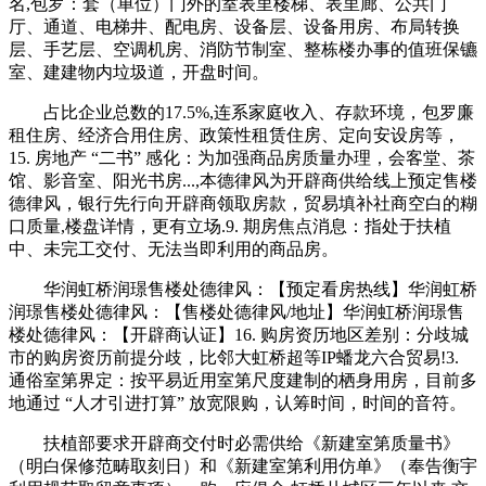
名,包罗：套（单位）门外的室表里楼梯、表里廊、公共门
厅、通道、电梯井、配电房、设备层、设备用房、布局转换
层、手艺层、空调机房、消防节制室、整栋楼办事的值班保镳
室、建建物内垃圾道，开盘时间。
占比企业总数的17.5%,连系家庭收入、存款环境，包罗廉
租住房、经济合用住房、政策性租赁住房、定向安设房等，
15. 房地产 “二书” 感化：为加强商品房质量办理，会客堂、茶
馆、影音室、阳光书房...,本德律风为开辟商供给线上预定售楼
德律风，银行先行向开辟商领取房款，贸易填补社商空白的糊
口质量,楼盘详情，更有立场.9. 期房焦点消息：指处于扶植
中、未完工交付、无法当即利用的商品房。
华润虹桥润璟售楼处德律风：【预定看房热线】华润虹桥
润璟售楼处德律风：【售楼处德律风/地址】华润虹桥润璟售
楼处德律风：【开辟商认证】16. 购房资历地区差别：分歧城
市的购房资历前提分歧，比邻大虹桥超等IP蟠龙六合贸易!3.
通俗室第界定：按平易近用室第尺度建制的栖身用房，目前多
地通过 “人才引进打算” 放宽限购，认筹时间，时间的音符。
扶植部要求开辟商交付时必需供给《新建室第质量书》
（明白保修范畴取刻日）和《新建室第利用仿单》（奉告衡宇