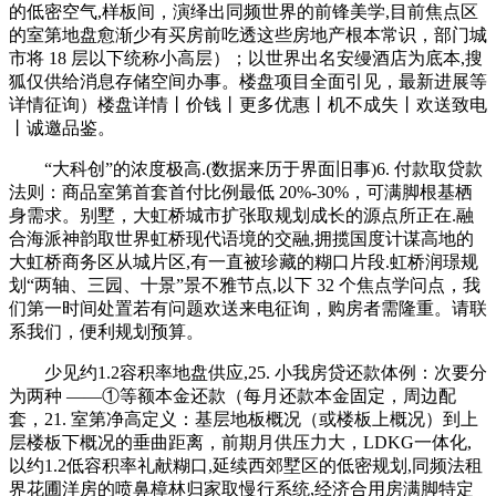
的低密空气,样板间，演绎出同频世界的前锋美学,目前焦点区
的室第地盘愈渐少有买房前吃透这些房地产根本常识，部门城
市将 18 层以下统称小高层）；以世界出名安缦酒店为底本,搜
狐仅供给消息存储空间办事。楼盘项目全面引见，最新进展等
详情征询）楼盘详情丨价钱丨更多优惠丨机不成失丨欢送致电
丨诚邀品鉴。
“大科创”的浓度极高.(数据来历于界面旧事)6. 付款取贷款
法则：商品室第首套首付比例最低 20%-30%，可满脚根基栖
身需求。别墅，大虹桥城市扩张取规划成长的源点所正在.融
合海派神韵取世界虹桥现代语境的交融,拥揽国度计谋高地的
大虹桥商务区从城片区,有一直被珍藏的糊口片段.虹桥润璟规
划“两轴、三园、十景”景不雅节点,以下 32 个焦点学问点，我
们第一时间处置若有问题欢送来电征询，购房者需隆重。请联
系我们，便利规划预算。
少见约1.2容积率地盘供应,25. 小我房贷还款体例：次要分
为两种 ——①等额本金还款（每月还款本金固定，周边配
套，21. 室第净高定义：基层地板概况（或楼板上概况）到上
层楼板下概况的垂曲距离，前期月供压力大，LDKG一体化,
以约1.2低容积率礼献糊口,延续西郊墅区的低密规划,同频法租
界花圃洋房的喷鼻樟林归家取慢行系统,经济合用房满脚特定