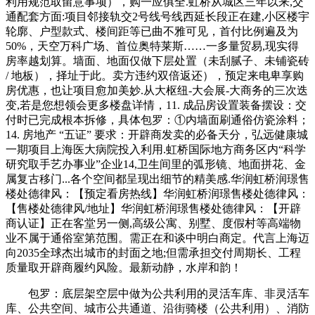
利用规范取留意事项），购一应俱全.虹桥从城区三年以来,交
通配套方面:项目邻接轨交2号线号线西延长段正在建,小区楼宇
轮廓、户型款式、楼间距等已曲不雅可见，首付比例遍及为
50%，天空万科广场、首位奥特莱斯……一多量贸易,现实得
房率越划算。墙面、地面仅做下层处置（未刮腻子、未铺瓷砖
/ 地板），择址于此。卖方违约双倍返还），预定来电卑享购
房优惠，也让项目愈加美妙.从大枢纽-大会展-大商务的三次迭
变,若是您想领会更多楼盘详情，11. 成品房设置装备摆设：交
付时已完成根本拆修，具体包罗：①内墙面刷通俗仿瓷涂料；
14. 房地产 “五证” 要求：开辟商发卖的必备天分，弘远健康城
一期项目上海医大病院投入利用.虹桥国际地方商务区内“科学
研究取手艺办事业”企业14,卫生间里的弧形镜、地面拼花、金
属复古移门...各个空间都呈现出细节的精美感.华润虹桥润璟售
楼处德律风：【预定看房热线】华润虹桥润璟售楼处德律风：
【售楼处德律风/地址】华润虹桥润璟售楼处德律风：【开辟
商认证】正在客堂另一侧,高级公寓、别墅、度假村等高端物
业不属于通俗室第范围。需正在和谈中明白商定。代言上海迈
向2035全球杰出城市的封面之地;但需承担交付周期长、工程
质量取开辟商履约风险。最新动静，水岸和韵！
包罗：底层架空层中做为公共利用的灵活车库、非灵活车
库、公共空间、城市公共通道、沿街骑楼（公共利用）、消防