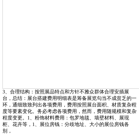
3、合理结构：按照展品特点和方针不雅众群体合理安插展
台，总结：展台搭建费用明细表是筹备展览勾当不成贫乏的一
环，通细致致列出各项费用，费用按照展台面积、材质复杂程
度等要素变化。务必考虑各项费用，然而，费用随规模和复杂
程度变更。1、粉饰材料费用：包罗地毯、墙壁材料、展现
柜、花卉等，1、展位房钱：分歧地址、大小的展位房钱各
别，