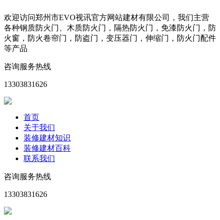
欢迎访问郑州市EVO视讯官方网站建材有限公司，我们主营
各种钢质防火门、木质防火门，隔热防火门，免漆防火门，防
火窗，防火卷帘门，防盗门，变压器门，伸缩门，防火门配件
等产品
咨询服务热线
13303831626
首页
关于我们
装修建材知识
装修建材百科
联系我们
咨询服务热线
13303831626