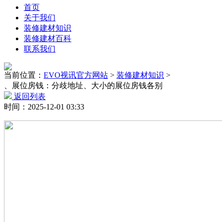
首页
关于我们
装修建材知识
装修建材百科
联系我们
当前位置：
EVO视讯官方网站
>
装修建材知识
>
、展位房钱：分歧地址、大小的展位房钱各别
返回列表
时间：2025-12-01 03:33